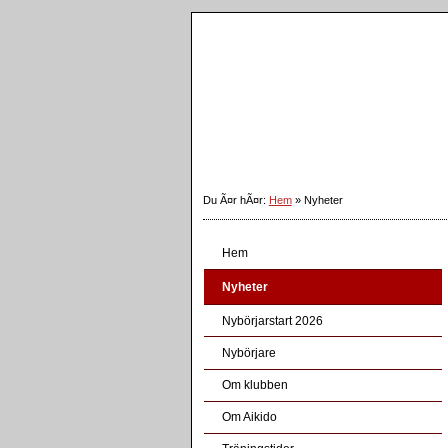
Du Ã¤r hÃ¤r:
Hem
»
Nyheter
Hem
Nyheter
Nybörjarstart 2026
Nybörjare
Om klubben
Om Aikido