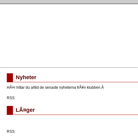
Nyheter
HÃ¤r hittar du alltid de senaste nyheterna frÃ¥n klubben.Â
RSS:
LÃ¤ger
RSS: